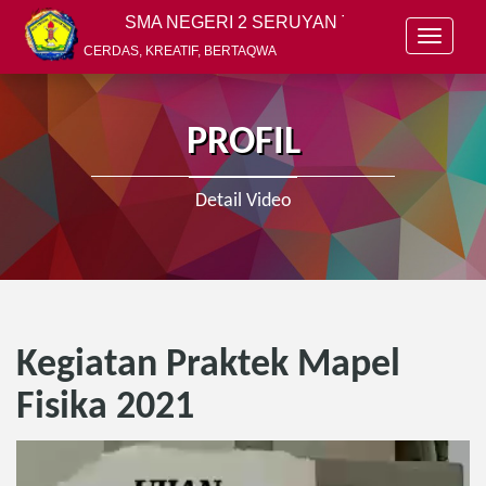
SMA NEGERI 2 SERUYAN TENGAH
T
CERDAS, KREATIF, BERTAQWA
o
g
g
l
PROFIL
e
n
a
Detail Video
v
i
g
a
t
i
o
Kegiatan Praktek Mapel
n
Fisika 2021