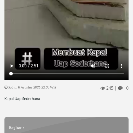
245
0
Sabtu, 8 Agustus 2026 22:38 WIB
|
Kapal Uap Sederhana
Bagikan :