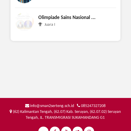
Olimpiade Sains Nasional ...
Juara I
info@sman2serteng.sch.id
085247327208
(62) Kalimantan Tengah, (62.07) Kab. Seruyan, (62.07.02) Seruyan
Tengah, JL. TRANSMIGRASI SUKAMANDANG G1